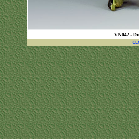
VN042 - Du
CL