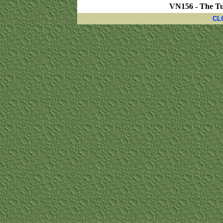
VN156 - The Tu
CL