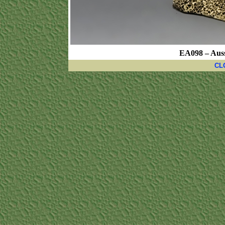
EA098 – Aus
CL