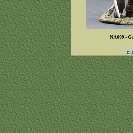
NA099 -
Gu
CL